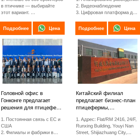
онлайн-служба поддержки в
в птичнике — выбирайте
2. Видеонаблюдение
WhatsApp: +86 18830120193.
этот вариант.
3. Цифровая платформа для
2. Предназначен для
птицеводства - комплексный
выращивания бройлеров от
экран
Цена
Цена
Подробнее
Подробнее
1 до 45 дней до рыночной
4. Управление тревогами
готовности.
5. Контакты /WhatsApp NO. :
3. Срок службы более 20
+8618830120193
лет.
4. Конструкция включает
Vcloud искусственный
интеллект, электрический
шкаф управления,
автоматическое
оборудование для поения,
Головной офис в
Китайский филиал
кормления и уборки помета,
Гонконге предлагает
предлагает бизнес-план
ручной сбор.
решения для птицеферм
птицефермы,
5. Наша круглосуточная
по стандартам ЕС,
производство
онлайн-служба WhatsApp:
1. Постоянная связь с ЕС и
1. Адрес: Flat/RM 2416, 24/F,
производит
оборудования для
+8618830120193, +234
США
Runxing Building, Youyi Nan
оборудование для
птицеферм
8111199996.
2. Филиалы и фабрики в
Street, Shijiazhuang City,
птицефабрик
Китае, Нигерии, Эфиопии и
Hebei Province, China