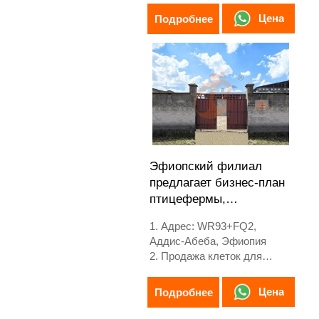
3. Раннее предупреждение и
Цена
Подробнее
защита
4. Высокая
масштабируемость
5. Контакты /WhatsApp NO. :
+8618830120193
Эфиопский филиал
предлагает бизнес-план
птицефермы,
производство
1. Адрес: WR93+FQ2,
оборудования для
Аддис-Абеба, Эфиопия
птицеферм
2. Продажа клеток для
птицы и оборудования для
птицеферм
Цена
Подробнее
3. Индивидуальные решения
для эфиопских птицеферм