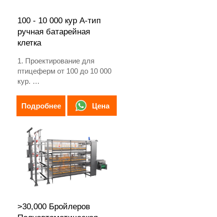
100 - 10 000 кур A-тип
ручная батарейная
клетка
1. Проектирование для
птицеферм от 100 до 10 000
кур.
2. Выращивание кур-
несушек в течение 12 или 16
Цена
Подробнее
недель.
3. Срок службы более 25
лет.
4. Круглосуточный онлайн-
прием WhatsApp:
+8618830120193, +234
8111199996
>30,000 Бройлеров