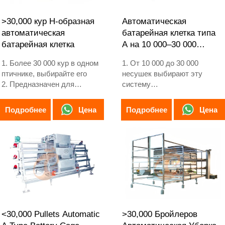
>30,000 кур H-образная
Автоматическая
автоматическая
батарейная клетка типа
батарейная клетка
A на 10 000–30 000
несушек
1. Более 30 000 кур в одном
1. От 10 000 до 30 000
птичнике, выбирайте его
несушек выбирают эту
2. Предназначен для
систему
выращивания цыплят от 12
2. Взрослые куры-несушки
или 16 недель до взрослых
начинают нести яйца с 16
Цена
Цена
Подробнее
Подробнее
несушек
недель
3. Срок службы составляет
3. Срок службы более 25
более 25 лет
лет
4. Наша круглосуточная
4. Наша круглосуточная
онлайн-приёмная WhatsApp:
онлайн-приемная WhatsApp:
+8618830120193, +234
+8618830120193, +234
8111199996
8111199996
<30,000 Pullets Automatic
>30,000 Бройлеров