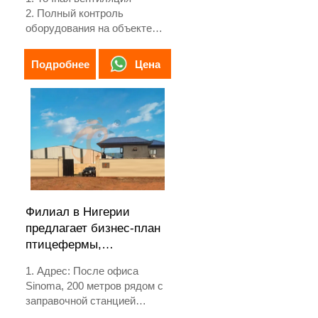
2. Полный контроль
оборудования на объекте
3. Система самодиагностики
и оповещения
Цена
Подробнее
4. Аппаратное обеспечение
европейского стандарта
5. Контактный номер
WhatsApp: +8618830120193
Филиал в Нигерии
предлагает бизнес-план
птицефермы,
производство
1. Адрес: После офиса
оборудования для
Sinoma, 200 метров рядом с
птицеферм
заправочной станцией
Danco, скоростная трасса