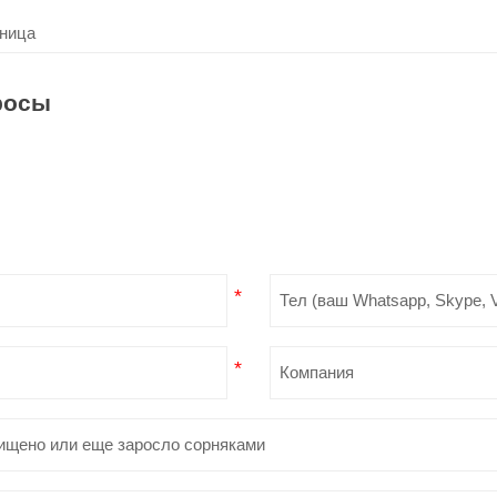
ница
росы