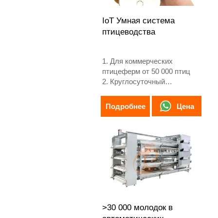
IoT Умная система
птицеводства
1. Для коммерческих
птицеферм от 50 000 птиц
2. Круглосуточный
мониторинг окружающей
среды
Цена
Подробнее
3. Улучшение конверсии
корма на 15–20%
4. Увеличение яйценоскости
на 10%
5. Контакты / WhatsApp:
+8618830120193
>30 000 молодок в