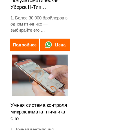
Полуавтоматическая
Уборка H-Тип
Батарейная Клетка
1. Более 30 000 бройлеров в
одном птичнике —
выбирайте его.
2. Предназначен для
выращивания бройлеров от
Цена
Подробнее
1 до 45 дней до готовности к
продаже.
3. Срок службы составляет
более 20 лет.
4. Наша круглосуточная
онлайн-приемная WhatsApp:
+8618830120193, +234
8111199996.
Умная система контроля
микроклимата птичника
с IoT
1. Точная вентиляция