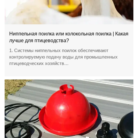
Ниппельная поилка или колокольная поилка | Какая
лучше для птицеводства?
1. Системы ниппельных поилок обеспечивают
контролируемую подачу воды для промышленных
птицеводческих хозяйств
2. Чашечные поилки обеспечивают простой доступ к
воде через открытые чаши
3. Автоматические системы объединяют
трубопроводы, регуляторы и фильтрационные
компоненты
4. Современные фермы выбирают оборудование с
учетом требований к масштабам производства
5. Отдел приема / WhatsApp: +8618830120193