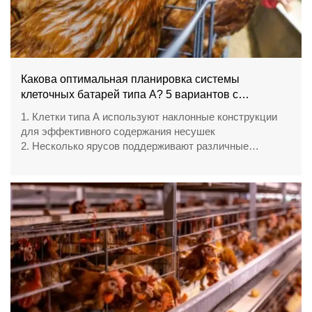
Какова оптимальная планировка системы
клеточных батарей типа A? 5 вариантов с
эффективным использованием пространства
1. Клетки типа A используют наклонные конструкции
для эффективного содержания несушек
2. Несколько ярусов поддерживают различные
требования к вместимости фермы
3. Интегрированные системы повышают
эффективность кормления и управления
4. Планировка фермы требует тщательного
планирования вентиляции и рабочих процессов
5. Приёмная / номер WhatsApp: +8618830120193