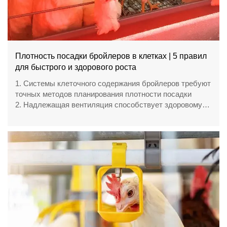
Плотность посадки бройлеров в клетках | 5 правил
для быстрого и здорового роста
1. Системы клеточного содержания бройлеров требуют
точных методов планирования плотности посадки
2. Надлежащая вентиляция способствует здоровому
росту птицы внутри птичников
3. Автоматизированное оборудование для кормления
повышает эффективность ежедневных фермерских
операций
4. Мониторинг окружающей среды предоставляет
ценные данные для управления производством
5. Приёмная / WhatsApp NO. : +8618830120193