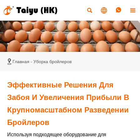





Главная
-
Уборка бройлеров
Эффективные Решения Для
Забоя И Увеличения Прибыли В
Крупномасштабном Разведении
Бройлеров
Используя подходящее оборудование для