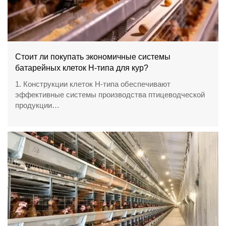
Стоит ли покупать экономичные системы
батарейных клеток H-типа для кур?
1. Конструкции клеток H-типа обеспечивают
эффективные системы производства птицеводческой
продукции
2. Автоматизированное оборудование повышает
эффективность ежедневного управления фермой
3. Коммерческие проекты требуют точного инженерного
планирования
4. Современные фермы зависят от надежной
интеграции оборудования
5. Приемная / номер WhatsApp: +8618830120193