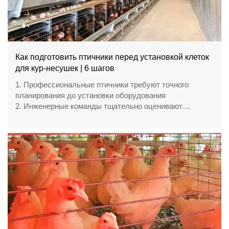
Как подготовить птичники перед установкой клеток
для кур-несушек | 6 шагов
1. Профессиональные птичники требуют точного
планирования до установки оборудования
2. Инженерные команды тщательно оценивают
конструкции, инженерные коммуникации и санитарные
условия
3. Современные клеточные системы обеспечивают
организованное ведение хозяйства благодаря
комплексным проектным решениям
4. Техническая подготовка повышает точность
установки оборудования и эффективность управления
проектом
5. Отдел приёма обращений / WhatsApp:
+8618830120193