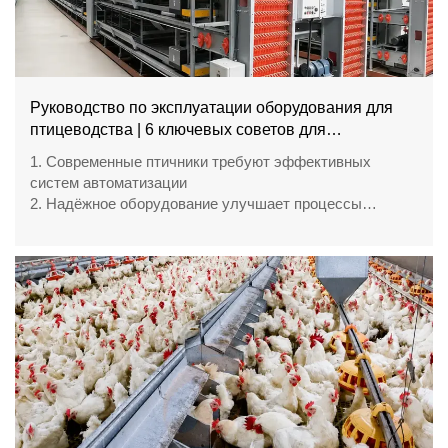
Руководство по эксплуатации оборудования для
птицеводства | 6 ключевых советов для
фермерских хозяйств
1. Современные птичники требуют эффективных
систем автоматизации
2. Надёжное оборудование улучшает процессы
ежедневного управления фермой
3. Передовые конструкции поддерживают устойчивые
модели птицеводческого производства
4. Профессиональное проектирование создаёт лучшие
условия для птицеводства
5. Отдел продаж / WhatsApp №: +8618830120193