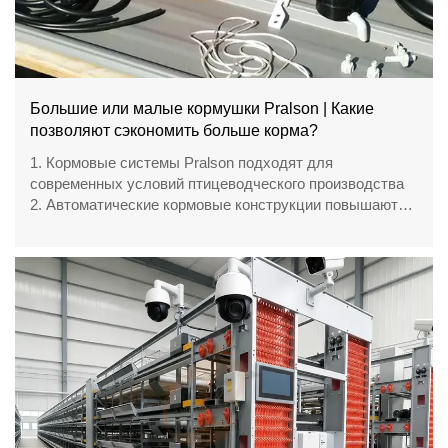
Большие или малые кормушки Pralson | Какие
позволяют сэкономить больше корма?
1. Кормовые системы Pralson подходят для
современных условий птицеводческого производства
2. Автоматические кормовые конструкции повышают
точность работы фермы
3. Интеграция оборудования обеспечивает
эффективное управление птичником
4. Технические решения ориентированы на стабильную
производительность кормления птицы
5. Приёмная / WhatsApp: +8618830120193