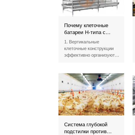
Почему клеточные
батареи H-типа с
высокой плотностью
1. Вертикальные
посадки повышают
клеточные конструкции
эффективность
эффективно организуют
использования
пространство птичников
пространства?
2. Автоматические
системы кормления
поддерживают
стабильные
производственные
процессы
3. Модульные конструкции
клеток обеспечивают
гибкое планирование
Система глубокой
расширения фермы
подстилки против
4. Интегрированное