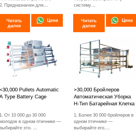
2. Предназначен для
систему
выращивания цыплят от 12
2. Взрослые куры-несушки
или 16 недель до взрослых
начинают нести яйца с 16
Цена
Цена
Читать
Читать
несушек
недель
далее
далее
3. Срок службы составляет
3. Срок службы более 25 лет
более 25 лет
4. Наша круглосуточная
4. Наша круглосуточная
онлайн-приемная WhatsApp:
онлайн-приёмная WhatsApp:
+8618830120193, +234
+8618830120193, +234
8111199996
8111199996
<30,000 Pullets Automatic
>30,000 Бройлеров
A Type Battery Cage
Автоматическая Уборка
H-Тип Батарейная Клетка
1. От 10 000 до 30 000
1. Более 30 000 бройлеров в
молодок в одном птичнике —
одном птичнике —
выбирайте это.
выбирайте его.
2. Предназначен для
2. Предназначен для