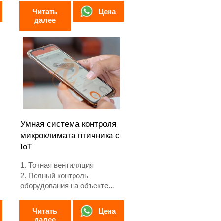
выращивания бройлеров от 1
Цена
Читать
до 45 дней до готовности к
далее
продаже.
3. Срок службы составляет
более 20 лет.
4. Наша круглосуточная
онлайн-приемная WhatsApp:
+8618830120193, +234
8111199996.
Умная система контроля
микроклимата птичника с
IoT
1. Точная вентиляция
2. Полный контроль
оборудования на объекте
3. Система самодиагностики
и оповещения
Цена
Читать
4. Аппаратное обеспечение
далее