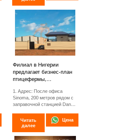
европейского стандарта
5. Контактный номер
WhatsApp: +8618830120193
Филиал в Нигерии
предлагает бизнес-план
птицефермы,
производство
1. Адрес: После офиса
оборудования для
Sinoma, 200 метров рядом с
птицеферм
i
заправочной станцией Danco,
скоростная трасса Лагос/
Ибадан, штат Лагос, Нигерия
Цена
Читать
2. Фабрика оборудования
далее
для птицеводческих ферм и
клеток для птицы, а также