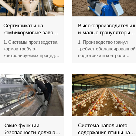
Сертификаты на
Высокопроизводительн
комбикормовые заводы
и малые грануляторы:
и смесители | Что
какой вариант более
1. Системы производства
1. Производство гранул
необходимо
рентабелен?
кормов требуют
требует сбалансированной
птицеводческим
контролируемых процедур
подготовки и контроля
фермам
обращения с материалами
сырья
2. Смесительное
2. Выбор оборудования
оборудование объединяет
зависит от требуемой
точные механические
производительности и
конструкции и технологии
доступных ресурсов
автоматизации
3. Сырьё влияет на
3. Процессы
качество гранул на этапах
сертификации
переработки
подтверждают
4. Планирование
производственные записи
технического
Какие функции
Система напольного
и процедуры безопасности
обслуживания
безопасности должна
содержания птицы на
4. Промышленные проекты
обеспечивает стабильную