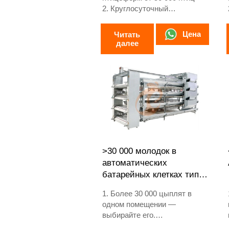
2. Круглосуточный
мониторинг окружающей
среды
Цена
Читать
3. Улучшение конверсии
далее
корма на 15–20%
4. Увеличение яйценоскости
на 10%
5. Контакты / WhatsApp:
+8618830120193
>30 000 молодок в
автоматических
батарейных клетках типа
H
1. Более 30 000 цыплят в
одном помещении —
выбирайте его.
2. Он предназначен для