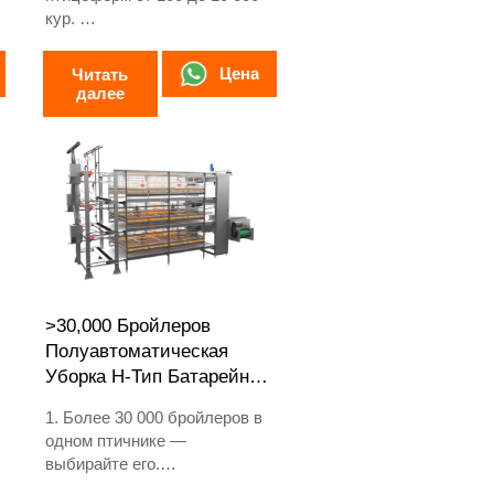
кур.
2. Выращивание кур-несушек
в течение 12 или 16 недель.
Цена
Читать
3. Срок службы более 25 лет.
далее
4. Круглосуточный онлайн-
прием WhatsApp:
+8618830120193, +234
8111199996
>30,000 Бройлеров
Полуавтоматическая
Уборка H-Тип Батарейная
Клетка
1. Более 30 000 бройлеров в
одном птичнике —
выбирайте его.
2. Предназначен для